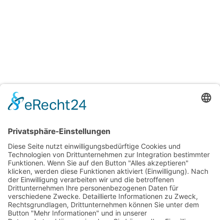
Schienendosen –
Schienendosen –
Spangendosen weiß mit
Spangendosen bedruckt
Luftlöcher bedruckt
ab
0,99
€
/
Stück
ab
0,99
€
/
Stück
Optionen wählen
Optionen wählen
Shop
Lieferbedingungen
AGB