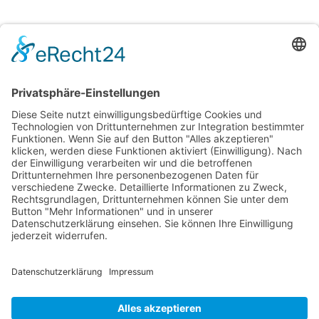
Schienendosen –
Spangendosen bunt matt
in gerundeter Optik –
bedruckt
ab
0,91
€
/
Stück
Optionen wählen
Shop
Lieferbedingungen
AGB
Shop
Lieferbedingungen
AGB
E-Mail
tawk.to entsperren
Telefon: +49(0)8654 779 282
Datenschutz
|
Impressum