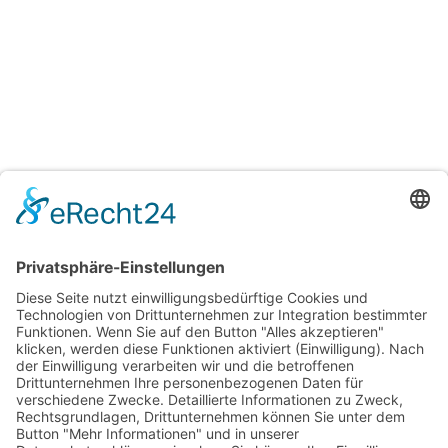
Schienendosen –
Schienendosen –
Spangendosen weiß mit
Spangendosen bedruckt
Luftlöcher bedruckt
ab
0,99
€
/
Stück
ab
0,99
€
/
Stück
Optionen wählen
Optionen wählen
Shop
Lieferbedingungen
AGB