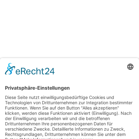
Mint Card
zuckerfreie Minzpastillen
mehrfarbig bedruckt
ab
0,63
€
/
Stück
Optionen wählen