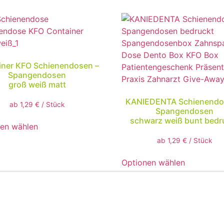
iner KFO Schienendosen –
Spangendosen
groß weiß matt
KANIEDENTA Schienendo
ab
1,29
€
/
Stück
Spangendosen
schwarz weiß bunt bedr
en wählen
ab
1,29
€
/
Stück
Optionen wählen
1
2
→