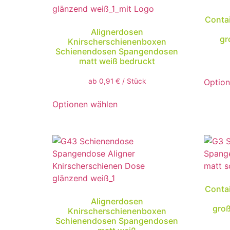
Conta
Alignerdosen
gr
Knirscherschienenboxen
Schienendosen Spangendosen
matt weiß bedruckt
Option
ab
0,91
€
/
Stück
Optionen wählen
Conta
Alignerdosen
groß
Knirscherschienenboxen
Schienendosen Spangendosen