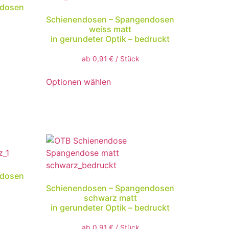
ndosen
Schienendosen – Spangendosen
weiss matt
in gerundeter Optik – bedruckt
ab
0,91
€
/
Stück
Optionen wählen
ndosen
Schienendosen – Spangendosen
schwarz matt
in gerundeter Optik – bedruckt
ab
0,91
€
/
Stück