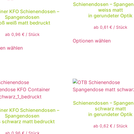
Schienendosen – Spange
weiss matt
iner KFO Schienendosen –
in gerundeter Optik
Spangendosen
oß weiß matt bedruckt
ab
0,61
€
/
Stück
ab
0,96
€
/
Stück
Optionen wählen
en wählen
Schienendosen – Spange
schwarz matt
iner KFO Schienendosen –
in gerundeter Optik
Spangendosen
 schwarz matt bedruckt
ab
0,62
€
/
Stück
ab
0,96
€
/
Stück