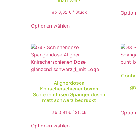
matt weiß
Option
ab
0,62
€
/
Stück
Optionen wählen
Conta
Alignerdosen
gr
Knirscherschienenboxen
Schienendosen Spangendosen
matt schwarz bedruckt
Option
ab
0,91
€
/
Stück
Optionen wählen