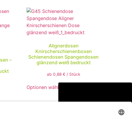
Alignerdosen
Knirscherschienenboxen
Schienendosen Spangendosen
sen –
glänzend weiß bedruckt
uckt
ab
0,88
€
/
Stück
Optionen wählen
tawk.to entsperren