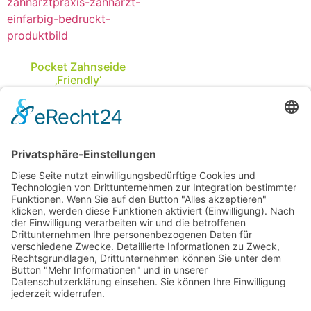
Pocket Zahnseide
‚Friendly‘
in Zahnform einfarbig
bedruckt
ab
0,84
€
/
Stück
Optionen wählen
Shop
Lieferbedingungen
AGB
E-Mail