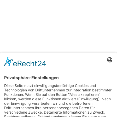
DocPen Kugelschreiber
Lippenpflegestift Recycled
‚Recycled Plastic‘ einfarbig
Plastic bedruckt
bedruckt
ab
0,64
€
/
Stück
ab
0,59
€
/
Stück
Optionen wählen
Optionen wählen