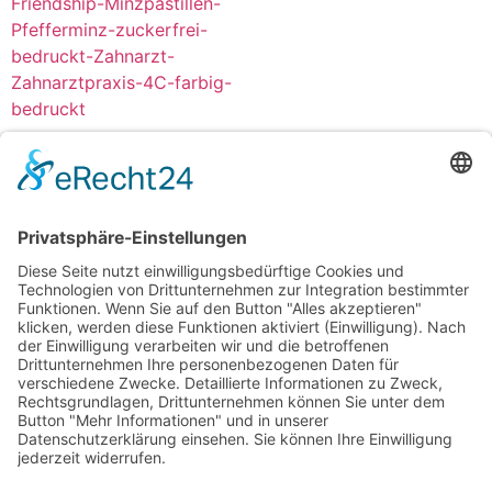
Vivil Minzpastillen im
Flow-Pack
4C farbig bedruckt
zuckerfrei
ab
0,14
€
/
Stück
Optionen wählen
Shop
Lieferbedingungen
AGB