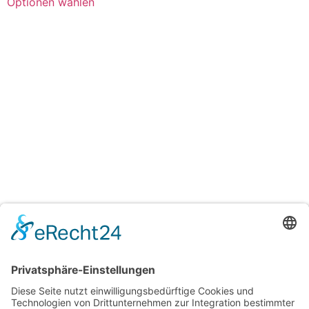
Optionen wählen
Alignerdosen
Alignerdosen
Knirscherschienenboxen
Knirscherschienenboxen
Schienendosen
Schienendosen
Spangendosen
Spangendosen
glänzend bunt bedruckt
glänzend bunt
ab
0,88
€
/
Stück
ab
0,59
€
/
Stück