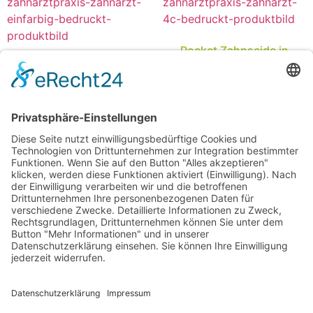
Pocket Zahnseide in
Zahnform
Pocket Zahnseide
mehrfarbig 4C digital
‚Friendly‘
bedruckt
in Zahnform einfarbig
bedruckt
ab
1,49
€
/
Stück
ab
0,84
€
/
Stück
Optionen wählen
Optionen wählen
Shop
Lieferbedingungen
AGB
E-Mail
Telefon: +49(0)8654 779 282
tawk.to entsperren