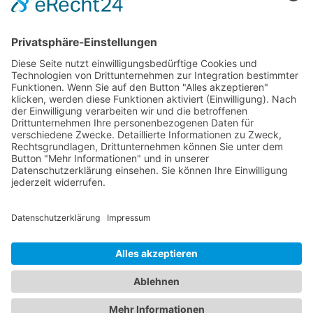
Premium Kühlkissen
Premium Kühlkissen
Rechteck einfarbig
Rechteck zweifarbig
bedruckt
bedruckt
ab
1,58
€
/
Stück
ab
1,72
€
/
Stück
Optionen wählen
Optionen wählen
Shop
Lieferbedingungen
AGB
E-Mail
Telefon: +49(0)8654 779 282
tawk.to entsperren
Datenschutz
|
Impressum
Erforderlichen Service
akzeptieren und Inhalte
entsperren
Unser gesamtes Angebot richtet sich ausschliesslich an
Geschäftskunden und sind nicht für den Privatgebrauch