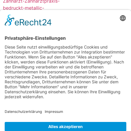
Lippenpflegestift Metallic
glänzend bedruckt
ab
0,69
€
/
Stück
Optionen wählen
Shop
Lieferbedingungen
AGB
E-Mail
Telefon: +49(0)8654 779 282
tawk.to entsperren
Datenschutz
|
Impressum