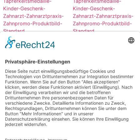
Button /
Button /
Tapferkeitsmedaille Ø 25
Tapferkeitsmedaille Ø 38
mm
mm
ab
0,37
€
/
Stück
ab
0,41
€
/
Stück
Optionen wählen
Optionen wählen
Shop
Lieferbedingungen
AGB
E-Mail
Telefon: +49(0)8654 779 282