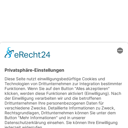
Regenschirm
‚Taschenschirm‘
1C bedruckt
Optionen wählen
Shop
Lieferbedingungen
AGB